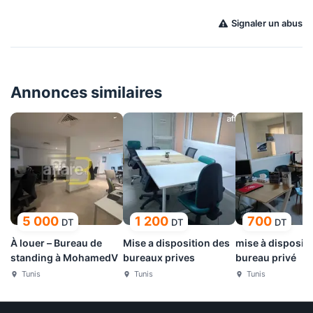
Signaler un abus
Annonces similaires
5 000
1 200
700
DT
DT
DT
À louer – Bureau de
Mise a disposition des
mise à dispositi
standing à MohamedV
bureaux prives
bureau privé
Tunis
Tunis
Tunis