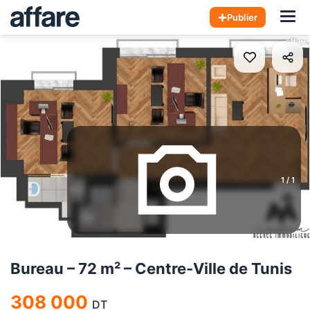
Hom
Publier
1
/
1
Bureau – 72 m² – Centre-Ville de Tunis
308 000
DT