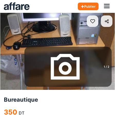
Hom
Publier
1
/
2
Bureautique
350
DT