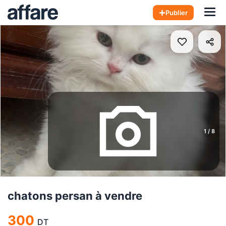
Hom
Publier
1
/
8
chatons persan à vendre
300
DT