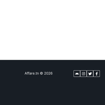
Affare.tn
©
2026