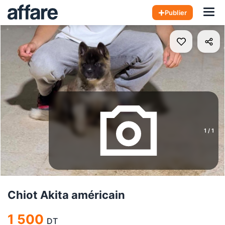
Hom
Publier
1
/
1
Chiot Akita américain
1 500
DT