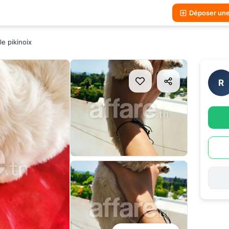
Déposer un
e pikinoix
R