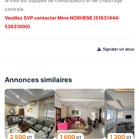
la villa est équipée de climatisseurs et de chauffage 
centrale.
Veuillez SVP contacter Mme NORHENE (51631444-
52631000)
Signaler un abus
Annonces similaires
›
2 500
1 600
1 300
DT
DT
DT