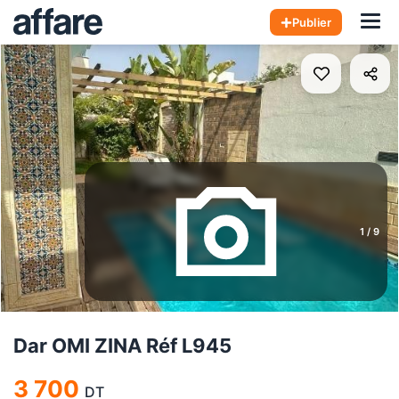
Hom
Publier
1
/
9
Dar OMI ZINA Réf L945
3 700
DT