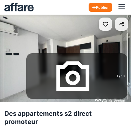
Hom
Publier
1
/
10
Des appartements s2 direct
promoteur