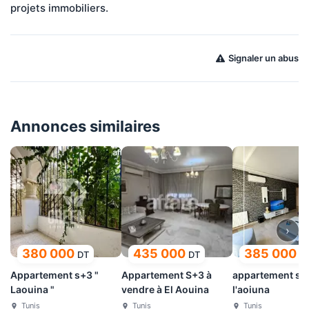
projets immobiliers.
Signaler un abus
Annonces similaires
›
380 000
435 000
385 000
DT
DT
D
Appartement s+3 "
Appartement S+3 à
appartement s2
Laouina "
vendre à El Aouina
l'aoiuna
Tunis
Tunis
Tunis