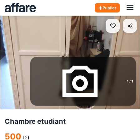
Hom
Publier
1
/
1
Chambre etudiant
500
DT