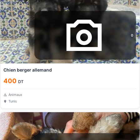
0
Chien berger allemand
400
DT
Animaux
Tunis