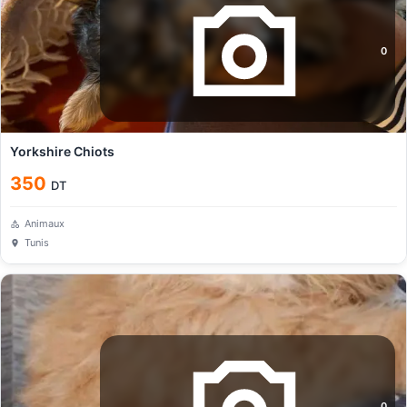
0
Yorkshire Chiots
350
DT
Animaux
Tunis
0