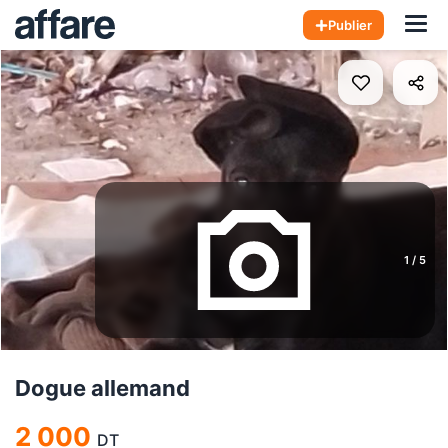
Hom
Publier
1
/
5
Dogue allemand
2 000
DT