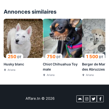
Annonces similaires
›
250
750
1 500
DT
DT
DT
Husky blanc
Chiot Chihuahua Toy
Berger de Mare
male
des Abruzzes
Ariana
Ariana
Ariana
Affare.tn
©
2026