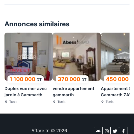
Annonces similaires
›
1 100 000
370 000
450 000
DT
DT
D
Duplex vue mer avec
vendre appartement
Appartement S+
jardin à Gammarth
gammarth
Gammarth ZAV
Tunis
Tunis
Tunis
Affare.tn
©
2026