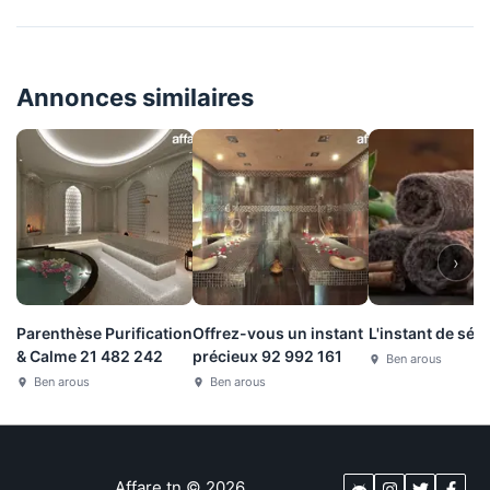
Annonces similaires
›
Parenthèse Purification
Offrez-vous un instant
L'instant de séré
& Calme 21 482 242
précieux 92 992 161
Ben arous
Ben arous
Ben arous
Affare.tn
©
2026