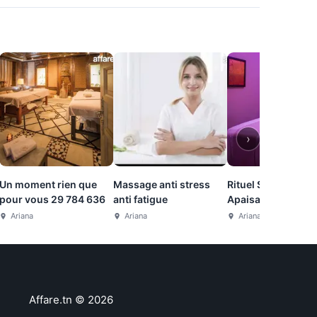
›
Un moment rien que
Massage anti stress
Rituel Spa Élégant 
pour vous 29 784 636
anti fatigue
Apaisant 26 232 2
Ariana
Ariana
Ariana
Affare.tn
©
2026