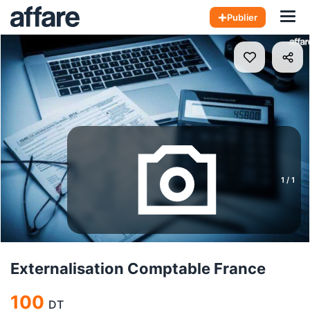
Hom
Publier
1
/
1
Externalisation Comptable France
100
DT