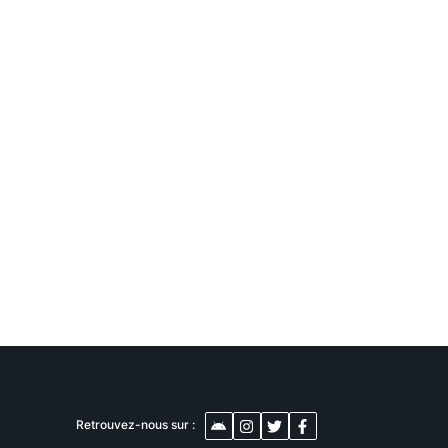
260
80 000
40 000
DT
DT
ue
Terrain près de la mer
Terrain constructible à
 للبيع بقليبية
dar allouche
Nabeul
Nabeul
Nabeul
Retrouvez-nous sur :