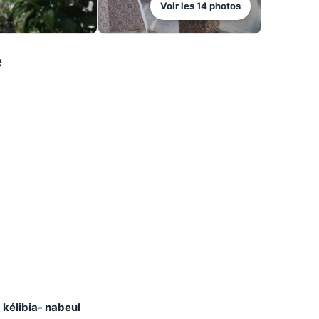
Voir les
14
photos
e
 kélibia- nabeul