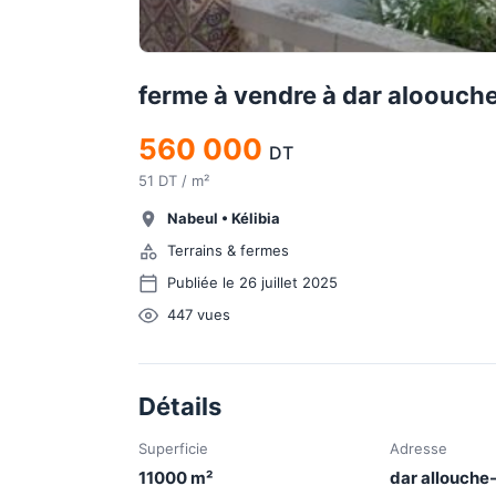
ferme à vendre à dar aloouch
560 000
DT
51 DT / m²
Nabeul
•
Kélibia
Terrains & fermes
Publiée le 26 juillet 2025
447
vues
Détails
Superficie
Adresse
11000
m²
dar allouche-