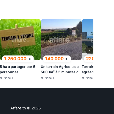
›
1 250 000
140 000
220
DT
DT
DT
5 ha a partager par 5
Un terrain Agricole de
Terrain avec une v
personnes
5000m² à 5 minutes de
agréable
la ville
Nabeul
Nabeul
Nabeul
Affare.tn
©
2026