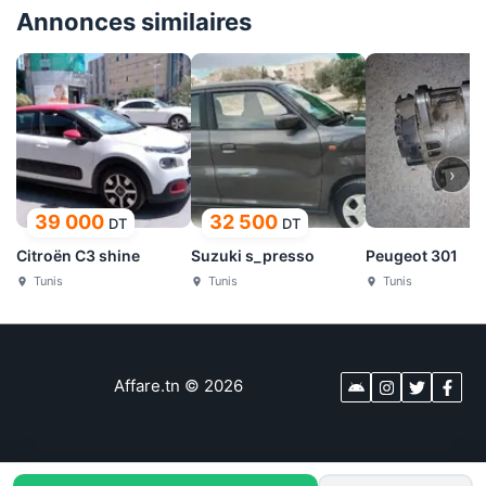
Annonces similaires
›
39 000
32 500
DT
DT
Citroën C3 shine
Suzuki s_presso
Peugeot 301
Tunis
Tunis
Tunis
Affare.tn
©
2026