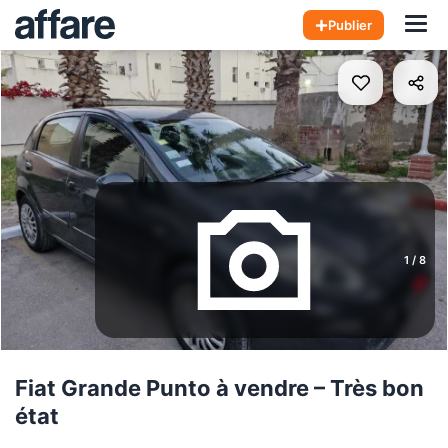
Hom
Publier
1
/
8
Fiat Grande Punto à vendre – Très bon
état