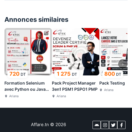
Annonces similaires
›
720
1 275
800
DT
DT
DT
Formation Selenium
Pack Project Manager
Pack Testing
avec Python ou Java
3en1 PSM1 PSPO1 PMP
Ariana
A4Q
Ariana
Ariana
Affare.tn
©
2026