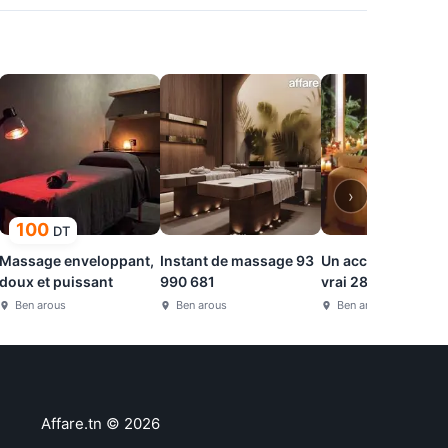
›
100
DT
Massage enveloppant,
Instant de massage 93
Un accueil simple 
doux et puissant
990 681
vrai 28 280 242
Ben arous
Ben arous
Ben arous
Affare.tn
©
2026