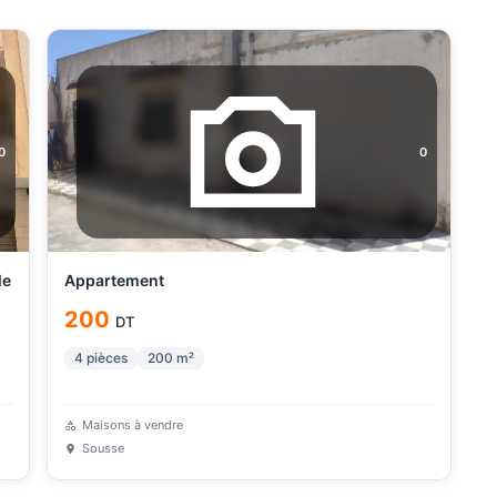
0
0
le
Appartement
200
DT
4
pièces
200
m²
Maisons à vendre
Sousse