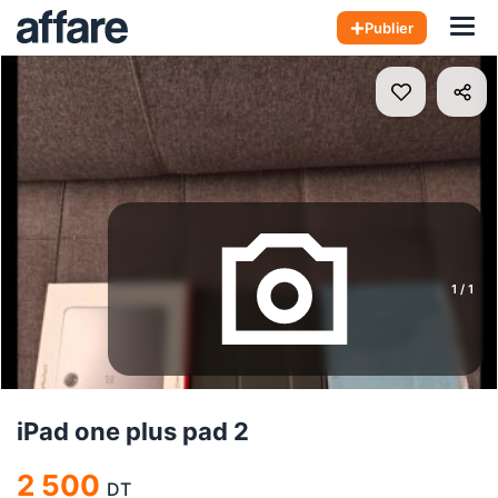
Hom
Publier
1
/
1
iPad one plus pad 2
2 500
DT