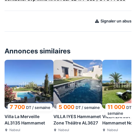
Signaler un abus
Annonces similaires
›
7 700
5 000
11 000
DT
/
semaine
DT
/
semaine
DT
/
semaine
Villa La Merveille
VILLA IYES Hammamet
VILLA ZAHRA
AL3135 Hammamet
Zone Théâtre AL3627
Hammamet Nor
AL3729
Nabeul
Nabeul
Nabeul