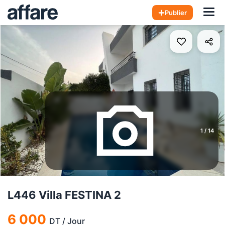
Hom
Publier
1
/
14
L446 Villa FESTINA 2
6 000
DT
/
Jour