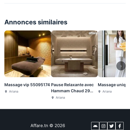
Annonces similaires
›
Massage vip 55095174
Pause Relaxante avec
Massage uniqu
Hammam Chaud 29
Ariana
Ariana
784 636
Ariana
Affare.tn
©
2026