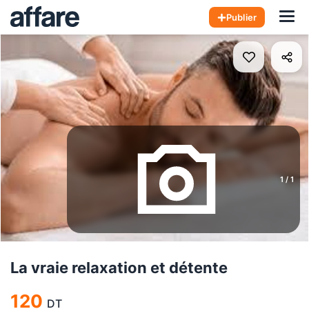
Hom
Publier
1
/
1
La vraie relaxation et détente
120
DT