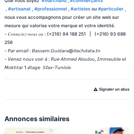
Que vous soyez  
#marchand
 , 
#commerçants
 , 
#artisanat
 , 
#professionnel
 , 
#artistes
 ou 
#particulier
 , 
nous vous accompagnons pour créer un site web sur 
mesure qui valorise votre marque et votre identité.
- 𝐶𝑜𝑛𝑡𝑎𝑐𝑡𝑒𝑧-𝑛𝑜𝑢𝑠 𝑎𝑢 : (+216) 94 188 251   |   (+216) 93 688 
256                                      
- 𝘗𝘢𝘳 𝘦𝘮𝘢𝘪𝘭 : 𝘉𝘢𝘴𝘴𝘦𝘮.𝘎𝘶𝘪𝘥𝘢𝘳𝘢@𝘪𝘵𝘦𝘤𝘩𝘥𝘢𝘵𝘢.𝘵𝘯
- 𝘝𝘦𝘯𝘦𝘻 𝘯𝘰𝘶𝘴 𝘷𝘰𝘪𝘳 𝘢̀ : 𝘙𝘶𝘦 𝘈𝘩𝘮𝘦𝘥 𝘈𝘭𝘰𝘶𝘭𝘰𝘶, 𝘐𝘮𝘮𝘦𝘶𝘣𝘭𝘦 𝘦𝘭 
𝘔𝘰𝘬𝘩𝘵𝘢𝘳 1 𝘦́𝘵𝘢𝘨𝘦  𝘚𝘧𝘢𝘹-𝘛𝘶𝘯𝘪𝘴𝘪𝘦
Signaler un abus
Annonces similaires