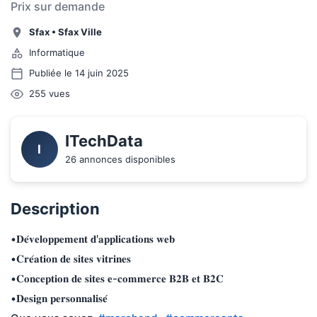
Prix sur demande
Sfax
•
Sfax Ville
Informatique
Publiée le 14 juin 2025
255
vues
ITechData
I
26 annonces disponibles
Description
•𝐃𝐞́𝐯𝐞𝐥𝐨𝐩𝐩𝐞𝐦𝐞𝐧𝐭 𝐝'𝐚𝐩𝐩𝐥𝐢𝐜𝐚𝐭𝐢𝐨𝐧𝐬 𝐰𝐞𝐛
•𝐂𝐫𝐞́𝐚𝐭𝐢𝐨𝐧 𝐝𝐞 𝐬𝐢𝐭𝐞𝐬 𝐯𝐢𝐭𝐫𝐢𝐧𝐞𝐬
•𝐂𝐨𝐧𝐜𝐞𝐩𝐭𝐢𝐨𝐧 𝐝𝐞 𝐬𝐢𝐭𝐞𝐬 𝐞-𝐜𝐨𝐦𝐦𝐞𝐫𝐜𝐞 𝐁𝟐𝐁 𝐞𝐭 𝐁𝟐𝐂
•𝐃𝐞𝐬𝐢𝐠𝐧 𝐩𝐞𝐫𝐬𝐨𝐧𝐧𝐚𝐥𝐢𝐬𝐞́