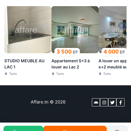
›
3 500
4 000
DT
DT
STUDIO MEUBLE AU
Appartement S+3 à
A louer un appa
LAC 1
louer au Lac 2
s+2 meublé au L
Tunis
Tunis
Tunis
Affare.tn
©
2026