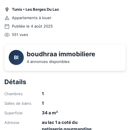
Tunis
•
Les Berges Du Lac
Appartements à louer
Publiée le 4 août 2025
551
vues
boudhraa immobiliere
BI
4 annonces disponibles
Détails
1
Chambres
1
Salles de bains
34 a
m²
Superficie
au lac 1 a coté du
Adresse
patisserie gourmandise