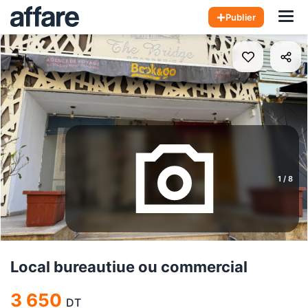
Hom
Publier
1
/
8
Local bureautiue ou commercial
3 650
DT