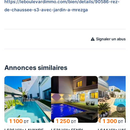
https://leboulevardimmo.com/bien/details/90586-rez-
de-chaussee-s3-avec-jardin-a-mrezga
Signaler un abus
Annonces similaires
›
1 100
1 250
1 300
DT
DT
DT