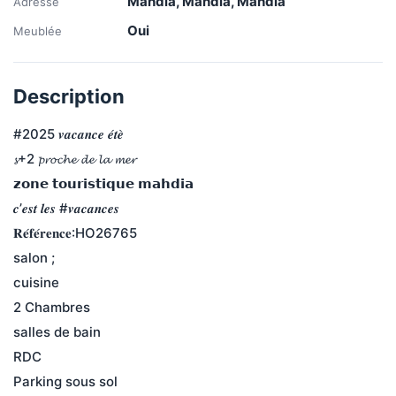
Mahdia, Mahdia, Mahdia
Adresse
Oui
Meublée
Description
#2025 𝒗𝒂𝒄𝒂𝒏𝒄𝒆 𝒆́𝒕𝒆̀
𝓼+2 𝓹𝓻𝓸𝓬𝓱𝓮 𝓭𝓮 𝓵𝓪 𝓶𝓮𝓻
𝘇𝗼𝗻𝗲 𝘁𝗼𝘂𝗿𝗶𝘀𝘁𝗶𝗾𝘂𝗲 𝗺𝗮𝗵𝗱𝗶𝗮
𝒄’𝒆𝒔𝒕 𝒍𝒆𝒔 #𝒗𝒂𝒄𝒂𝒏𝒄𝒆𝒔
𝐑𝐞́𝐟𝐞́𝐫𝐞𝐧𝐜𝐞:HO26765
salon ;
cuisine
2 Chambres
salles de bain
RDC
Parking sous sol