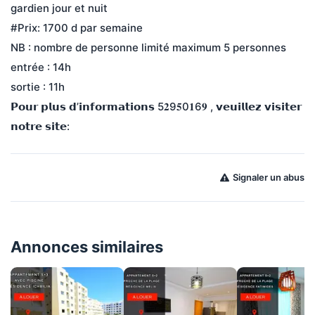
gardien jour et nuit
#Prix: 1700 d par semaine
NB : nombre de personne limité maximum 5 personnes
entrée : 14h
sortie : 11h
𝗣𝗼𝘂𝗿 𝗽𝗹𝘂𝘀 𝗱’𝗶𝗻𝗳𝗼𝗿𝗺𝗮𝘁𝗶𝗼𝗻𝘀 5𝟐9𝟓0𝟏6𝟗 , 𝘃𝗲𝘂𝗶𝗹𝗹𝗲𝘇 𝘃𝗶𝘀𝗶𝘁𝗲𝗿 
𝗻𝗼𝘁𝗿𝗲 𝘀𝗶𝘁𝗲:
Signaler un abus
Annonces similaires