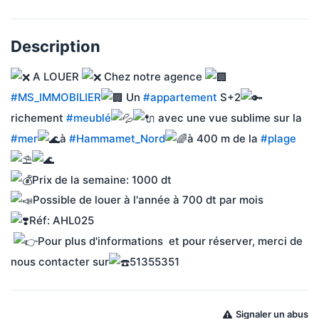
Description
 A LOUER 
 Chez notre agence 
#MS_IMMOBILIER
 Un 
#appartement
 S+2
richement 
#meublé
 avec une vue sublime sur la 
#mer
à 
#Hammamet_Nord
à 400 m de la 
#plage
Prix de la semaine: 1000 dt
Possible de louer à l'année à 700 dt par mois
Réf: AHL025
Pour plus d'informations  et pour réserver, merci de 
nous contacter sur
51355351
Signaler un abus