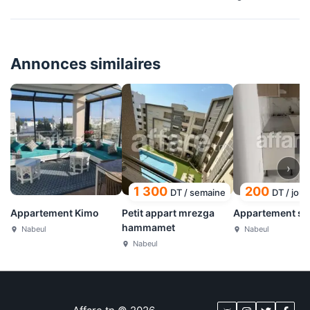
Annonces similaires
›
1 300
200
DT
/
semaine
DT
/
jour
Appartement Kimo
Petit appart mrezga
Appartement s+
hammamet
Nabeul
Nabeul
Nabeul