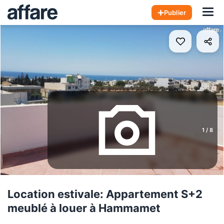
Hom
Publier
1
/
8
Location estivale: Appartement S+2
meublé à louer à Hammamet