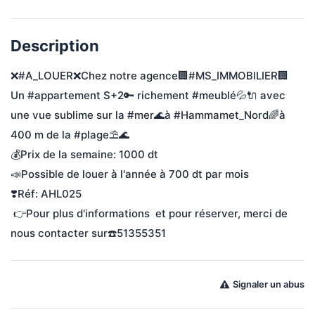
Description
❌#A_LOUER❌Chez notre agence🏢#MS_IMMOBILIER🏢
Un #appartement S+2🔑 richement #meublé💦🔌 avec 
une vue sublime sur la #mer🌊à #Hammamet_Nord🌈à 
400 m de la #plage⛱️🌊  
💰Prix de la semaine: 1000 dt
📣Possible de louer à l'année à 700 dt par mois
❣️Réf: AHL025
 👉Pour plus d'informations  et pour réserver, merci de 
nous contacter sur☎️51355351
Signaler un abus