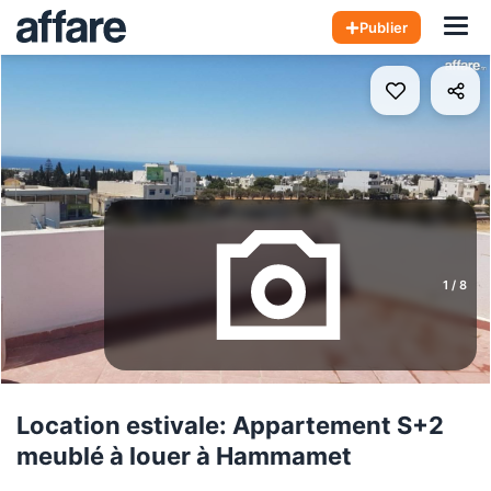
Hom
Publier
1
/
8
Location estivale: Appartement S+2
meublé à louer à Hammamet