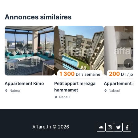
Annonces similaires
›
1 300
200
DT
/
semaine
DT
/
jour
Appartement Kimo
Petit appart mrezga
Appartement s+
hammamet
Nabeul
Nabeul
Nabeul
Affare.tn
©
2026