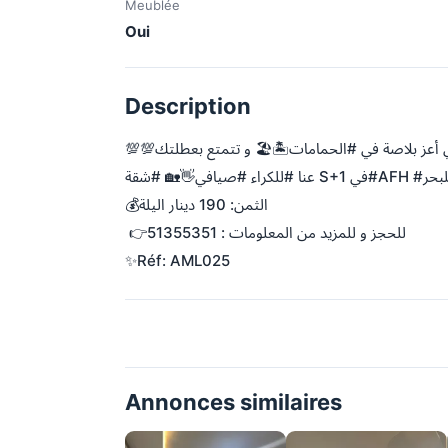
Meublée
Oui
Description
💰الثمن: 190 دينار اليلة 
 👉للحجز و للمزيد من المعلومات : 51355351
✨Réf: AML025
Annonces similaires