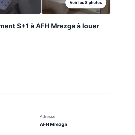
Voir les
8
photos
ement S+1 à AFH Mrezga à louer
Adresse
AFH Mrezga