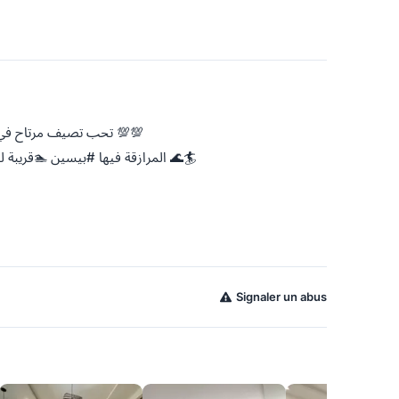
💯💯تحب تصيف مرتاح في أعز بلاصة في #الحمامات🏝🏖 و تتمتع بعطلتك 💯💯
عنا #للكراء #صيافي👋🏡 #شقة S+1 في#AFH #المرازقة فيها #بيسين 🏊قريبة للبحر 🌊🏄
Signaler un abus