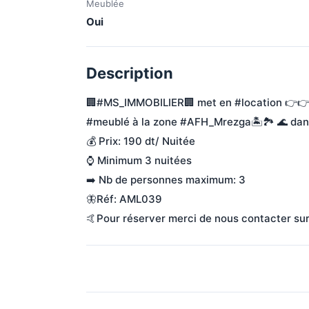
Meublée
Oui
Description
🏢#MS_IMMOBILIER🏢 met en #location 👉👉
#meublé à la zone #AFH_Mrezga🏝🏞 🌊 dans 
💰 Prix: 190 dt/ Nuitée
⌚️ Minimum 3 nuitées
➡️ Nb de personnes maximum: 3
🦋Réf: AML039
🤙Pour réserver merci de nous contacter sur