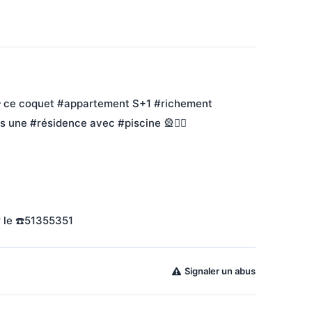
 ce coquet #appartement S+1 #richement 
une #résidence avec #piscine 🎡🚣‍♂️
 le ☎️51355351
Signaler un abus