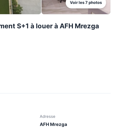
Voir les
7
photos
ement S+1 à louer à AFH Mrezga
Adresse
AFH Mrezga