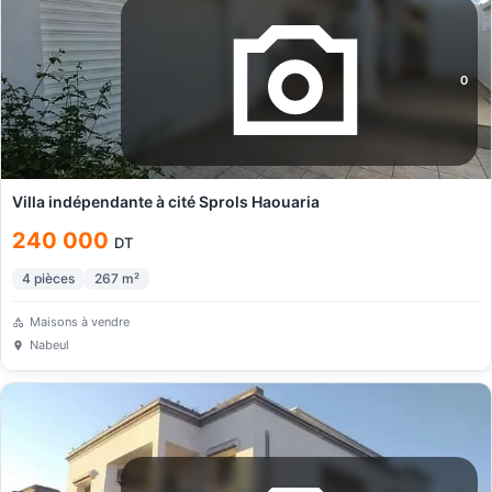
0
Villa indépendante à cité Sprols Haouaria
240 000
DT
4
pièces
267
m²
Maisons à vendre
Nabeul