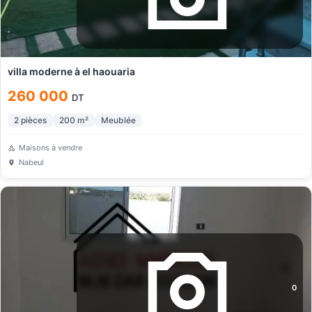
villa moderne à el haouaria
260 000
DT
2
pièces
200
m²
Meublée
Maisons à vendre
Nabeul
0