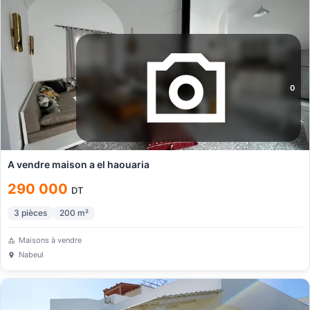
0
A vendre maison a el haouaria
290 000
DT
3
pièces
200
m²
Maisons à vendre
Nabeul