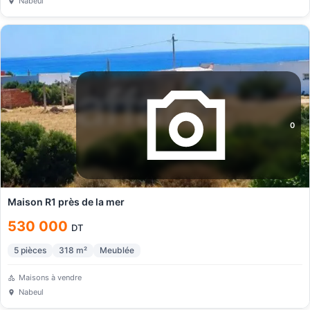
Nabeul
0
Maison R1 près de la mer
530 000
DT
5
pièces
318
m²
Meublée
Maisons à vendre
Nabeul