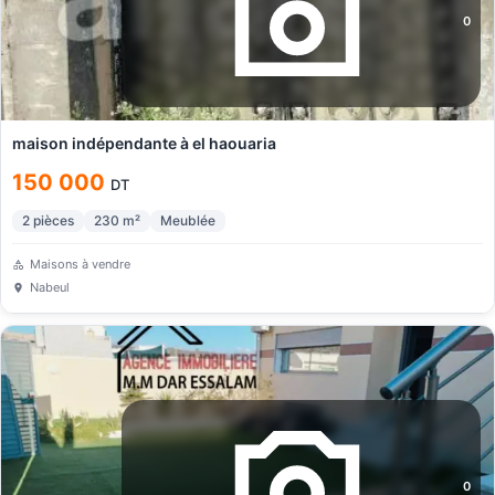
0
maison indépendante à el haouaria
150 000
DT
2
pièces
230
m²
Meublée
Maisons à vendre
Nabeul
0