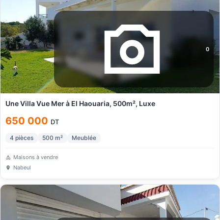
0
Une Villa Vue Mer à El Haouaria, 500m², Luxe
650 000
DT
4
pièces
500
m²
Meublée
Maisons à vendre
Nabeul