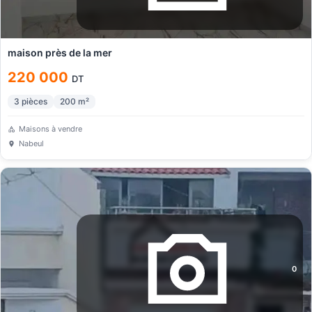
maison près de la mer
220 000
DT
3
pièces
200
m²
Maisons à vendre
Nabeul
0