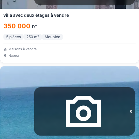
villa avec deux étages à vendre
350 000
DT
5
pièces
250
m²
Meublée
Maisons à vendre
Nabeul
0