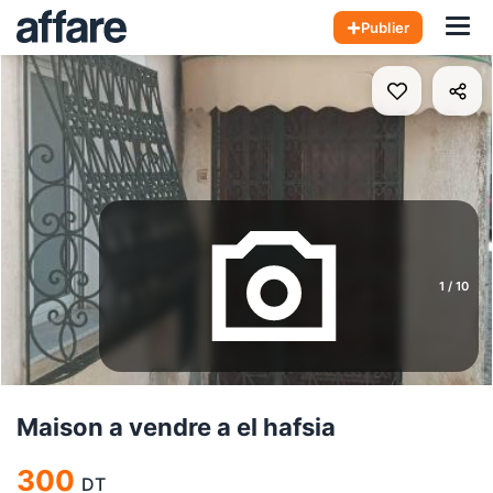
Hom
Publier
1
/
10
Maison a vendre a el hafsia
300
DT