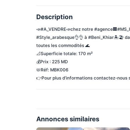
Description
📣#A_VENDRE📣chez notre #agence🏢#MS_IM
#Style_arabesque👌👌 à #Beni_Khiar🏝🏖 dans
toutes les commodités 🌊
📐Superficie totale: 170 m²
💰Prix : 225 MD
📛Réf: MBK006
👉Pour plus d’informations contactez-nou
Annonces similaires