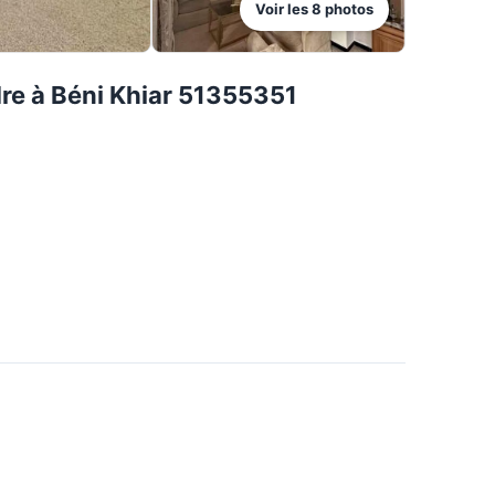
Voir les
8
photos
re à Béni Khiar 51355351