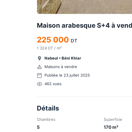
Maison arabesque S+4 à vend
225 000
DT
1 324 DT / m²
Nabeul
•
Béni Khiar
Maisons à vendre
Publiée le 23 juillet 2025
462
vues
Détails
Chambres
Superficie
5
170
m²