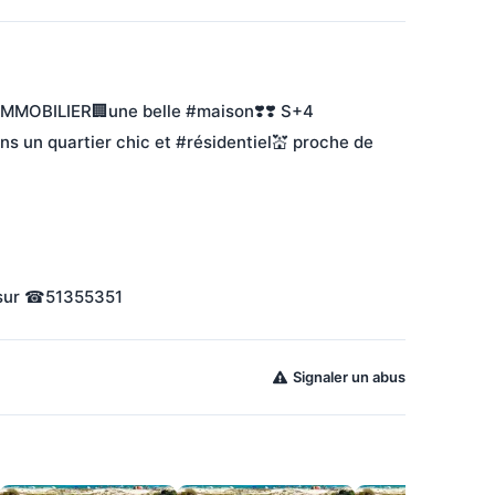
MOBILIER🏢une belle #maison❣️❣️ S+4 
 un quartier chic et #résidentiel💒 proche de 
s sur ☎51355351
Signaler un abus