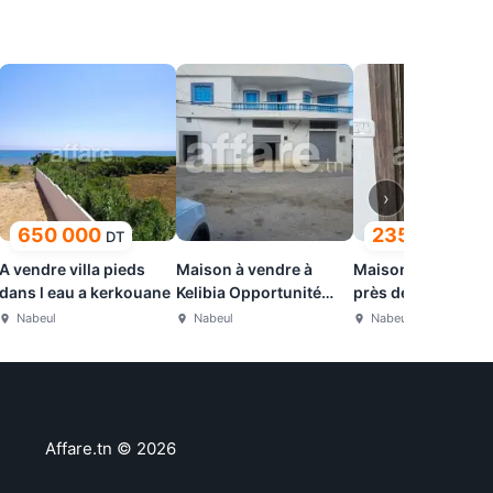
›
650 000
235 000
DT
DT
A vendre villa pieds
Maison à vendre à
Maison indépenda
dans l eau a kerkouane
Kelibia Opportunité
près de la mer
proche de la mer
Nabeul
Nabeul
Nabeul
Affare.tn
©
2026