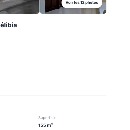
Voir les
12
photos
élibia
Superficie
155
m²