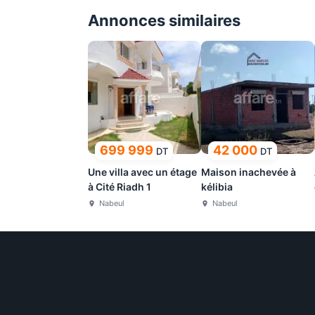
Annonces similaires
699 999
42 000
DT
DT
Une villa avec un étage
Maison inachevée à
à Cité Riadh 1
kélibia
Nabeul
Nabeul