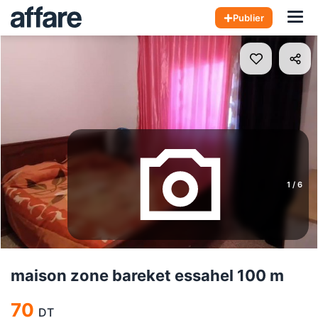
Hom
Publier
1
/
6
maison zone bareket essahel 100 m
70
DT