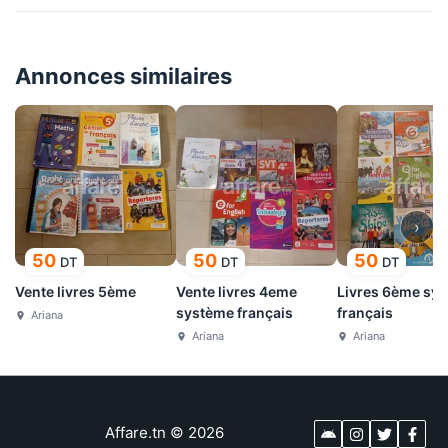
Annonces similaires
›
50
50
50
DT
DT
DT
Vente livres 5ème
Vente livres 4eme
Livres 6ème sy
système français
français
Ariana
Ariana
Ariana
Affare.tn
©
2026