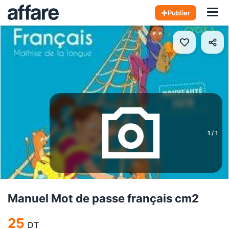
Hom
Publier
1
/
1
Manuel Mot de passe français cm2
25
DT