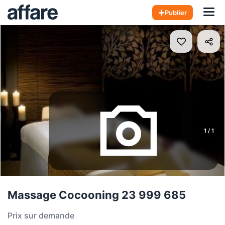
Hom
Publier
1
/
1
Massage Cocooning 23 999 685
Prix sur demande