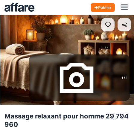
Hom
Publier
1
/
1
Massage relaxant pour homme 29 794
960