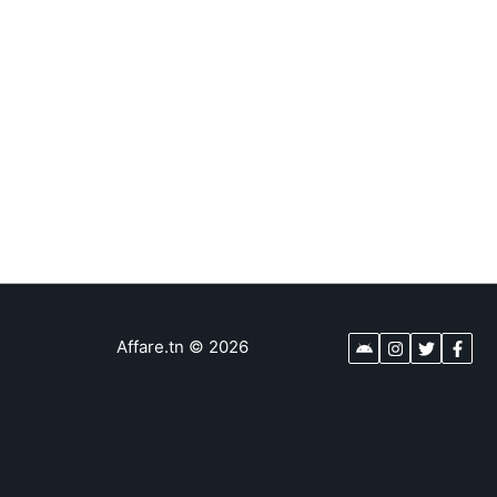
Affare.tn
©
2026