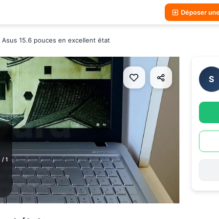
Déposer un
 Asus 15.6 pouces en excellent état
S
1
/
1