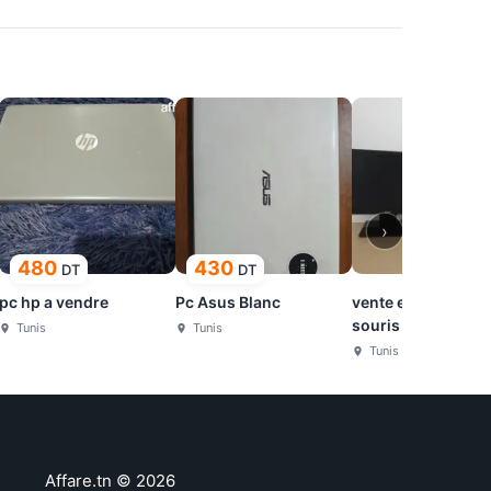
›
480
430
DT
DT
pc hp a vendre
Pc Asus Blanc
vente ecran pc et
souris
Tunis
Tunis
Tunis
Affare.tn
©
2026