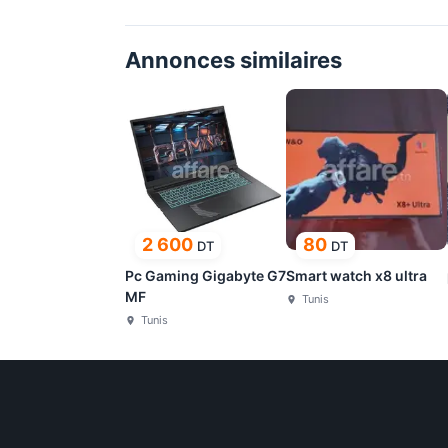
Annonces similaires
2 600
80
DT
DT
Pc Gaming Gigabyte G7
Smart watch x8 ultra
MF
Tunis
Tunis