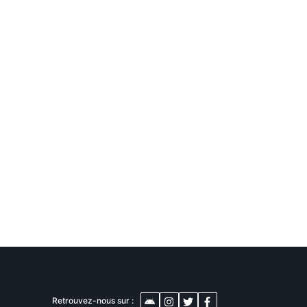
1 000
DT
pc LENOVO
Tunis
Retrouvez-nous sur :