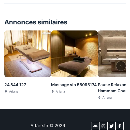
Annonces similaires
›
24 844 127
Massage vip 55095174
Pause Relaxante
Hammam Chaud
Ariana
Ariana
784 636
Ariana
Affare.tn
©
2026