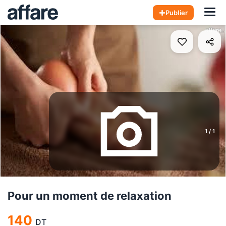
Hom
Publier
1
/
1
Pour un moment de relaxation
140
DT