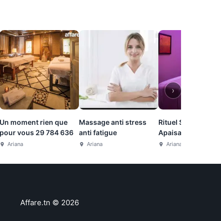
›
Un moment rien que
Massage anti stress
Rituel Spa Élégant 
pour vous 29 784 636
anti fatigue
Apaisant 26 232 2
Ariana
Ariana
Ariana
Affare.tn
©
2026