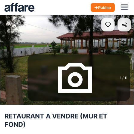
Hom
Publier
1
/
11
RETAURANT A VENDRE (MUR ET
FOND)