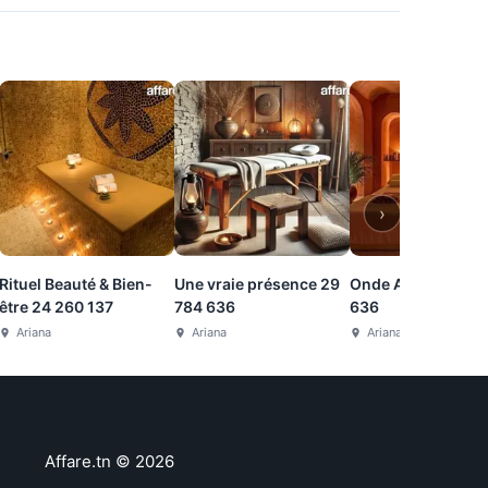
›
Rituel Beauté & Bien-
Une vraie présence 29
Onde Apaisante 29 784
être 24 260 137
784 636
636
Ariana
Ariana
Ariana
Affare.tn
©
2026