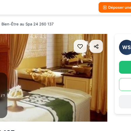
Déposer un
l Bien-Être au Spa 24 260 137
WS
1
/
1