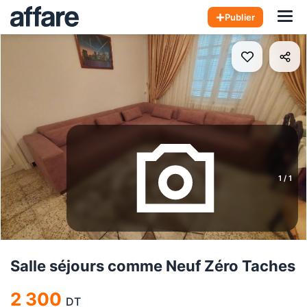
Hom
Publier
1
/
1
Salle séjours comme Neuf Zéro Taches
2 300
DT