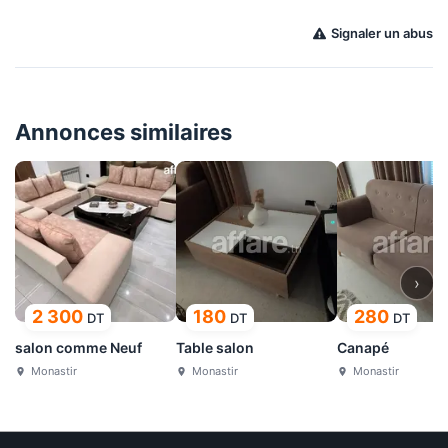
Signaler un abus
Annonces similaires
›
2 300
180
280
DT
DT
DT
salon comme Neuf
Table salon
Canapé
Monastir
Monastir
Monastir