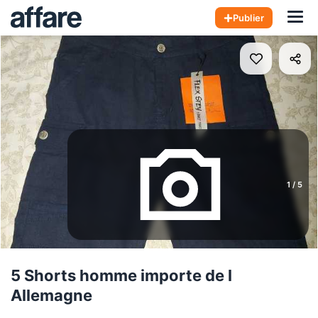
Hom
Publier
1
/
5
5 Shorts homme importe de l
Allemagne