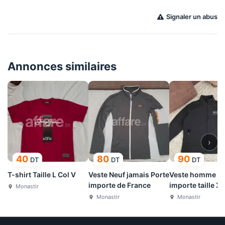
Signaler un abus
Annonces similaires
›
40
80
90
DT
DT
DT
T-shirt Taille L Col V
Veste Neuf jamais Porte
Veste homme N
importe de France
importe taille XL
Monastir
Monastir
Monastir