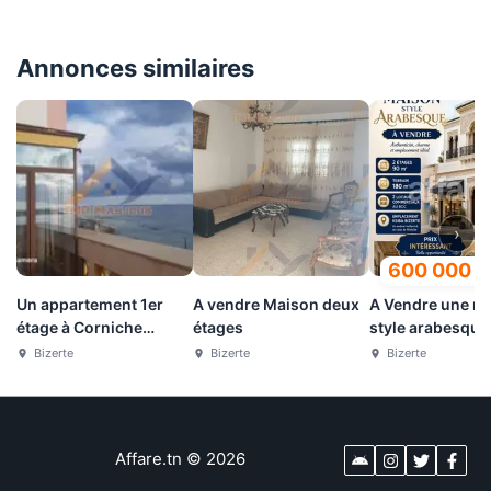
Annonces similaires
›
600 000
D
Un appartement 1er
A vendre Maison deux
A Vendre une m
étage à Corniche
étages
style arabesque
Bizerte
Bizerte
Bizerte
Bizerte
Bizerte
Affare.tn
©
2026