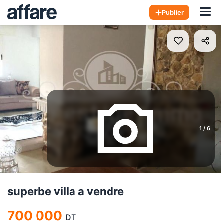
Hom
Publier
1
/
6
superbe villa a vendre
700 000
DT