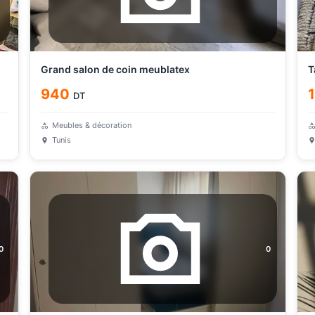
Grand salon de coin meublatex
T
940
DT
Meubles & décoration
Tunis
0
0