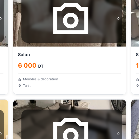
0
0
Salon
S
6 000
DT
Meubles & décoration
Tunis
0
0