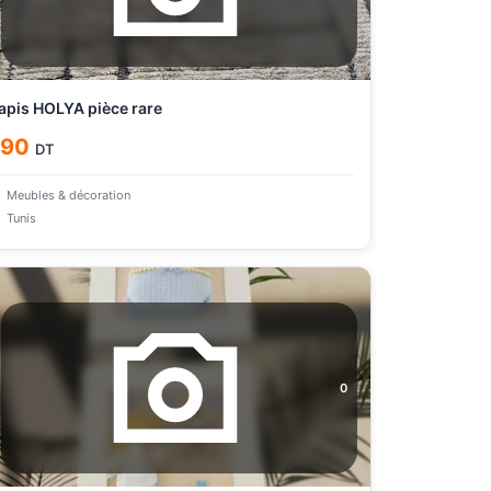
apis HOLYA pièce rare
190
DT
Meubles & décoration
Tunis
0