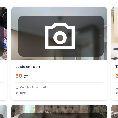
0
0
Luste en rotin
T
50
DT
Meubles & décoration
Tunis