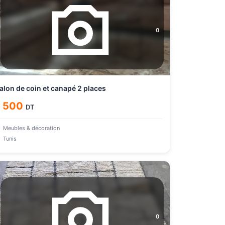
0
alon de coin et canapé 2 places
1 500
DT
Meubles & décoration
Tunis
0