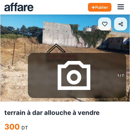
Hom
Publier
1
/
7
terrain à dar allouche à vendre
300
DT