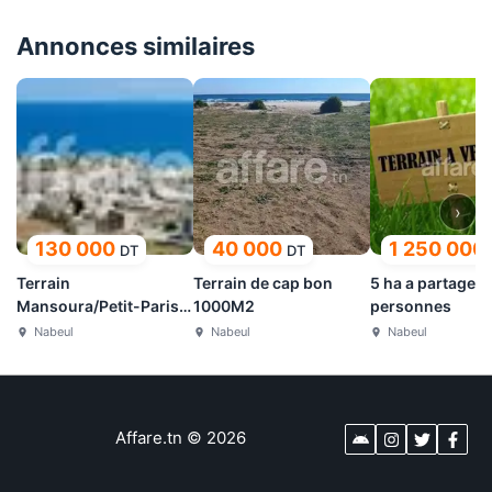
Annonces similaires
›
130 000
40 000
1 250 000
DT
DT
Terrain
Terrain de cap bon
5 ha a partager 
Mansoura/Petit-Paris
1000M2
personnes
kelibia
Nabeul
Nabeul
Nabeul
Affare.tn
©
2026