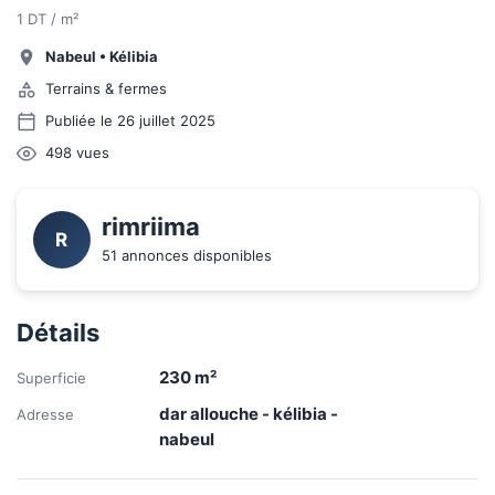
1 DT / m²
Nabeul
•
Kélibia
Terrains & fermes
Publiée le 26 juillet 2025
498
vues
rimriima
R
51 annonces disponibles
Détails
230
m²
Superficie
dar allouche - kélibia -
Adresse
nabeul